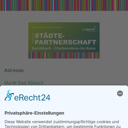
Adresse
Markt Bad Abbach
Raiffeisenstr. 72
93077 Bad Abbach
Kontakt
KOMITEE@BADABBACH-CHARBONNIERES.DE