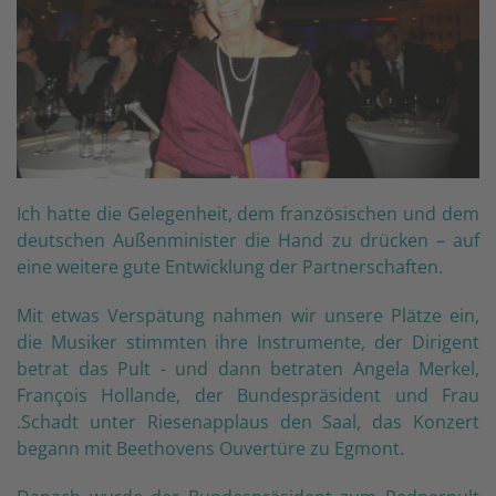
Ich hatte die Gelegenheit, dem französischen und dem
deutschen Außenminister die Hand zu drücken – auf
eine weitere gute Entwicklung der Partnerschaften.
Mit etwas Verspätung nahmen wir unsere Plätze ein,
die Musiker stimmten ihre Instrumente, der Dirigent
betrat das Pult - und dann betraten Angela Merkel,
François Hollande, der Bundespräsident und Frau
.Schadt unter Riesenapplaus den Saal, das Konzert
begann mit Beethovens Ouvertüre zu Egmont.