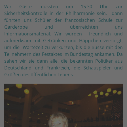
Wir Gäste mussten um 15.30 Uhr zur
Sicherheitskontrolle in der Philharmonie sein, dann
führten uns Schüler der französischen Schule zur
Garderobe und überreichten uns
Informationsmaterial. Wir wurden freundlich und
aufmerksam mit Getränken und Häppchen versorgt,
um die Wartezeit zu verkürzen, bis die Busse mit den
Teilnehmern des Festaktes im Bundestag ankamen. Da
sahen wir sie dann alle, die bekannten Politiker aus
Deutschland und Frankreich, die Schauspieler und
Größen des öffentlichen Lebens.