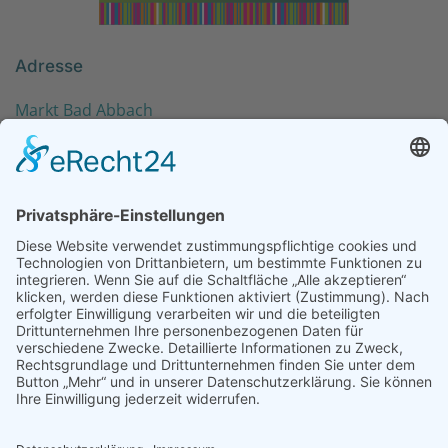
Adresse
Markt Bad Abbach
Raiffeisenstr. 72
93077 Bad Abbach
Kontakt
KOMITEE@BADABBACH-CHARBONNIERES.DE
Site partenaire
Impressum
|
Datenschutz